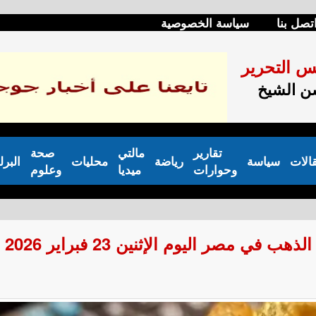
تصل بنا
سياسة الخصوصية
س التحرير
 الشيخ
تقارير
مالتي
صحة
الات
سياسة
رياضة
محليات
البرل
وحوارات
ميديا
وعلوم