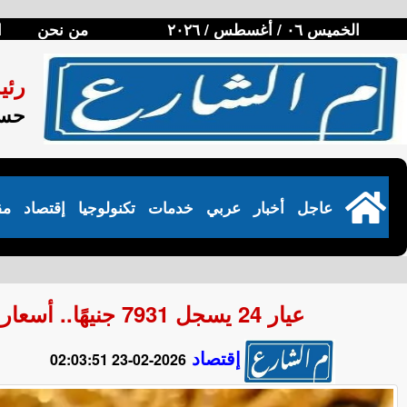
الخميس ٠٦ / أغسطس / ٢٠٢٦
من نحن
ا
رئي
حسن
عاجل
أخبار
عربي
خدمات
تكنولوجيا
إقتصاد
مق
عيار 24 يسجل 7931 جنيهًا.. أسعار الذهب في مصر اليوم الإثنين 23 فبراير 2026
إقتصاد
2026-02-23 02:03:51