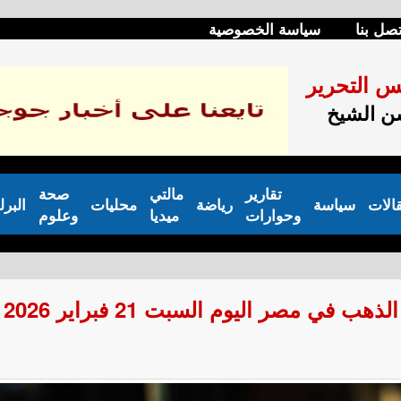
تصل بنا
سياسة الخصوصية
س التحرير
 الشيخ
تقارير
مالتي
صحة
الات
سياسة
رياضة
محليات
البرل
وحوارات
ميديا
وعلوم