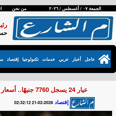
الجمعة ٠٧ / أغسطس / ٢٠٢٦
من نحن
ا
رئي
حسن
عاجل
أخبار
عربي
خدمات
تكنولوجيا
إقتصاد
مق
عيار 24 يسجل 7760 جنيهًا.. أسعار الذهب في مصر اليوم السبت 21 فبراير 2026
إقتصاد
2026-02-21 02:32:12