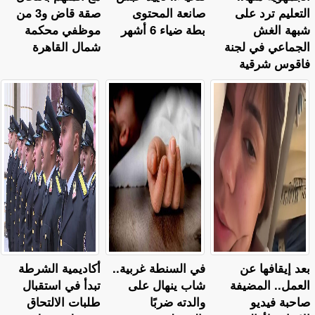
التعليم ترد على
صانعة المحتوى
صقة قاض و3 من
شبهة الغش
بطة ضياء 6 أشهر
موظفي محكمة
الجماعي في لجنة
شمال القاهرة
فاقوس شرقية
بعد إيقافها عن
في السنطة غربية..
أكاديمية الشرطة
العمل.. المضيفة
شاب ينهال على
تبدأ في استقبال
صاحبة فيديو
والدته ضربًا
طلبات الالتحاق