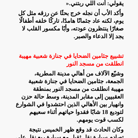
يقولي: أنت اللي ربتني
».
وأكد الأب أن نجله خرج بحثًا عن رزقه مثل كل
يوم، لكنه عاد جثمانًا هامدًا، تاركًا خلفه أطفالًا
صغارًا ينتظرون عودته، وأبًا مكسور القلب لا
يجد إلا الدعاء والصبر
.
تشييع جثامين الضحايا في جنازة شعبية مهيبة
انطلقت من مسجد النور
وشيّع الآلاف من أهالي مدينة المطرية،
الجمعة، جثامين الضحايا في جنازة شعبية
مهيبة انطلقت من مسجد النور بمنطقة
العقبيين إلى مقابر المدينة، وسط حالة حزن
وانهيار بين الأهالي الذين احتشدوا في الشوارع
لتوديع 18 شابًا فقدوا حياتهم أثناء سعيهم
لكسب قوت يومهم
.
وكان الحادث قد وقع ظهر الخميس نتيجة
تصادم سيارة نقل ثقيل مع سيارة ربع نقل على