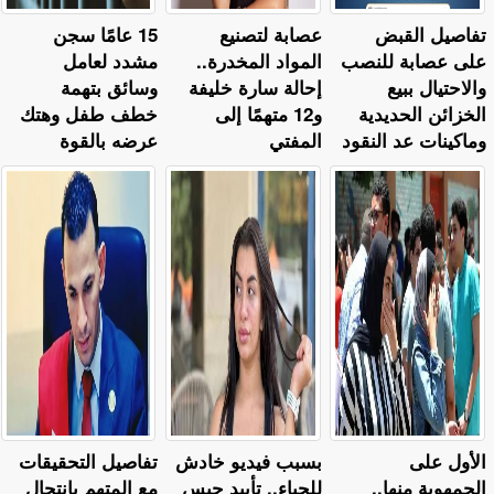
تفاصيل القبض
عصابة لتصنيع
15 عامًا سجن
على عصابة للنصب
المواد المخدرة..
مشدد لعامل
والاحتيال ببيع
إحالة سارة خليفة
وسائق بتهمة
الخزائن الحديدية
و12 متهمًا إلى
خطف طفل وهتك
وماكينات عد النقود
المفتي
عرضه بالقوة
الأول على
بسبب فيديو خادش
تفاصيل التحقيقات
الجمهوية منها..
للحياء.. تأييد حبس
مع المتهم بانتحال