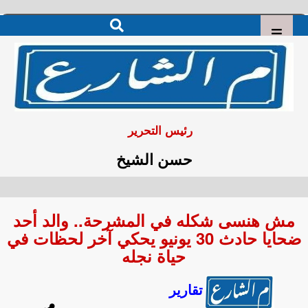
رئيس التحرير
حسن الشيخ
مش هنسى شكله في المشرحة.. والد أحد
ضحايا حادث 30 يونيو يحكي آخر لحظات في
حياة نجله
تقارير