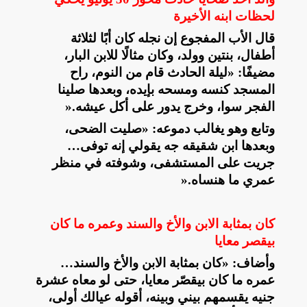
لحظات ابنه الأخيرة
قال الأب المفجوع إن نجله كان أبًا لثلاثة
أطفال، بنتين وولد، وكان مثالًا للابن البار،
مضيفًا: «ليلة الحادث قام من النوم، راح
المسجد كنسه ومسحه بإيده، وبعدها صلينا
الفجر سوا، وخرج يدور على أكل عيشه
».
وتابع وهو يغالب دموعه: «صليت الضحى،
وبعدها ابن شقيقه جه يقولي إنه توفى…
جريت على المستشفى، وشوفته في منظر
عمري ما هنساه
».
كان بمثابة الابن والأخ والسند وعمره ما كان
بيقصر معايا
وأضاف: «كان بمثابة الابن والأخ والسند…
عمره ما كان بيقصّر معايا، حتى لو معاه عشرة
جنيه يقسمهم بيني وبينه، أقوله عيالك أولى،