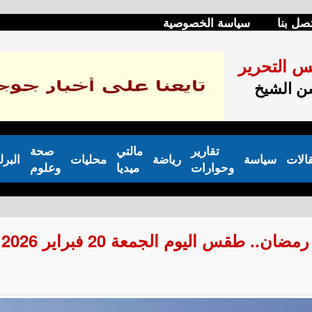
صل بنا
سياسة الخصوصية
س التحرير
 الشيخ
تقارير
مالتي
صحة
الات
سياسة
رياضة
محليات
البرل
وحوارات
ميديا
وعلوم
 طقس اليوم الجمعة 20 فبراير 2026