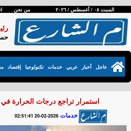
السبت ٠٨ / أغسطس / ٢٠٢٦
من نحن
ات
رئي
حسن
عاجل
أخبار
عربي
خدمات
تكنولوجيا
إقتصاد
مق
استمرار تراجع درجات الحرارة في رمضان..
خدمات
2026-02-20 02:51:41