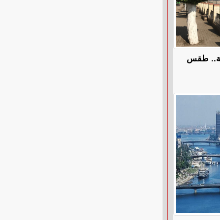
ة.. طقس