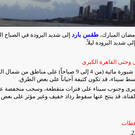
طقس بارد
إلى شديد البرودة في الصباح الب
لى شديد البرودة ليلاً.
تتوقع الهيئة العامة للأرصاد الجوية، أن يشهد الطقس ​شبورة مائية (من 4 إلى 9 صباحاً) على مناطق من شما
ط سيناء، قد تكون كثيفة أحياناً على بعض الطرق
.
لكبرى وجنوب سيناء على فترات متقطعة، و​سحب منخفضة ع
لقناة، قد ينتج عنها سقوط رذاذ خفيف وغير مؤثر على بعض
افظات
.