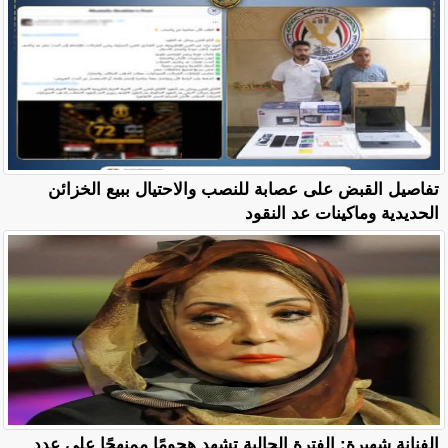
تفاصيل القبض على عصابة للنصب والاحتيال ببيع الخزائن
الحديدية وماكينات عد النقود
الفنانة شهيرة: الفترة الحالية تشهد هجومًا ممنهجًا على عدد