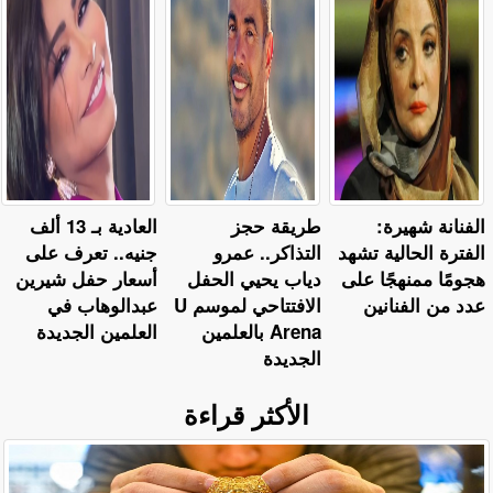
الفنانة شهيرة:
طريقة حجز
العادية بـ 13 ألف
الفترة الحالية تشهد
التذاكر.. عمرو
جنيه.. تعرف على
هجومًا ممنهجًا على
دياب يحيي الحفل
أسعار حفل شيرين
عدد من الفنانين
الافتتاحي لموسم U
عبدالوهاب في
Arena بالعلمين
العلمين الجديدة
الجديدة
الأكثر قراءة