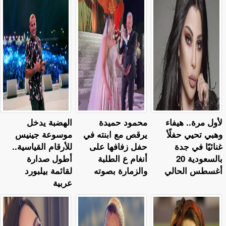
لأول مرة.. هيفاء
محمود حميدة
الهضبة يدخل
وهبي تحيي حفلًأ
يرقص مع ابنته في
موسوعة جينيس
غنائيًا في جدة
حفل زفافها على
للأرقام القياسية..
بالسعودية 20
أنغام ع الطلبة
أطول صدارة
أغسطس الحالي
والزمارة بصوته
لقائمة بيلبورد
عربية