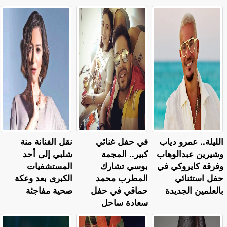
الليلة.. عمرو دياب
في حفل غنائي
نقل الفنانة منة
وشيرين عبدالوهاب
كبير.. المجمة
شلبي إلى أحد
وفرقة كايروكي في
بوسي تشارك
المستشفيات
حفل استثنائي
المطرب محمد
الكبرى بعد وعكة
بالعلمين الجديدة
حماقي في حفل
صحية مفاجئة
سعادة ساحل