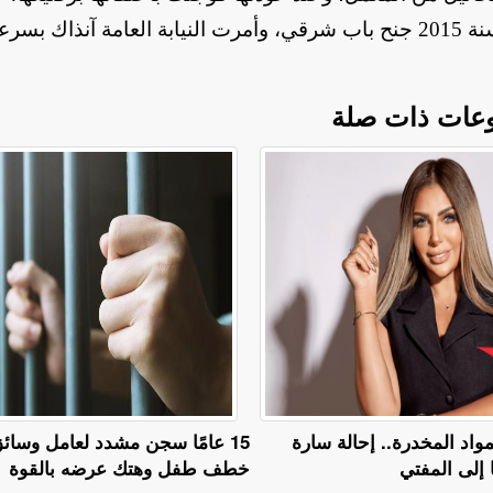
وتم تحرير محضر إداري بالواقعة حمل رقم 28122 لسنة 2015 جنح باب شرقي، وأمرت النيابة العامة آنذاك بس
عات ذات صلة
مواد المخدرة.. إحالة سارة
15 عامًا سجن مشدد لعامل وسائق
خطف طفل وهتك عرضه بالقوة