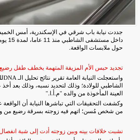
جددت نيابة باب شرقي في الإسكندرية، أمس الخميس،
داخل م
حول ملابسات الواقعة
.
تجديد حبس الأم المزيفة المتهمة بخطف طفل رضيع من والد
واستعجلت النيابة العامة تقرير نتائج تحليل الـ
DNA
الشاطبي للولادة؛ وذلك لتحديد نسبه، وذلك بعد أخذ
العينة المأخوذة من والده "م.أ.ا
".
وكشفت التحقيقات التي تباشرها النيابة أن الواقعة 
من شخص مُسن؛ اتهم فيه زوجته بسرقة رضيع من والدته منذ
نشبت خلافات بينه وبين زوجته أدت إلى شبة انفصال فتر