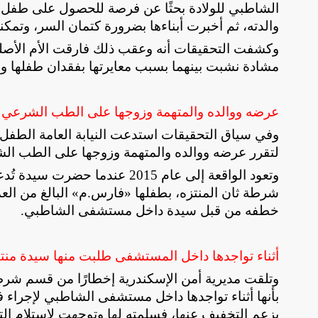
الشاطبي للولادة بحثًا عن فرصة للحصول على طفل ل
والدته، ثم أخبرت أبناءها بضرورة كتمان السر، وتمك
وكشفت التحقيقات أنه وعقب ذلك فارقت الأم الأصلية
مشادة نشبت بينهما بسبب معايرتها بفقدان طفلها وعد
عرضه ووالده والمتهمة وزوجها على الطب الشرعي لإج
وفي سياق التحقيقات استدعت النيابة العامة الطف
لتقرر عرضه ووالده والمتهمة وزوجها على الطب الشرع
شرطة ثان المنتزه، بطفلها «فارس.م» البالغ من العم
خطفه من قبل سيدة داخل مستشفى الشاطبي
.
أثناء تواجدها داخل المستشفى طلبت منها سيدة منتق
بأنها أثناء تواجدها داخل مستشفى الشاطبي لإجراء ف
بزعم التخفيف عنها، فسلمته لها وتوجهت لاستلام الت