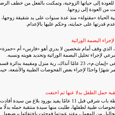
لعودة إلى حياتها الزوجية، وتمكنت بالفعل من خطف الرض
نت من العودة إلى زوجها
.
 الحياة «مقتولة» منذ عدة سنوات على يد شقيقة زوجها، إ
م قدرتها على حمايته، وحكم عليها بالإعدام
.
راء البصمة الوراثية
ل، الذي وقف أمام شخصين لا يدري أهو «فارس» أم «حمزة»،
ي لإجراء تحليل البصمة الوراثية وتحديد هويته ونسبه
.
وتعود الواقعة إلى عام 2015 عندما حضرت سيدة تُدعى «إيمان.م»، 23 عامًا آنذاك، ربة منزل ومقيمة بدائرة قس
ر شهرًا واحدًا لإجراء بعض الفحوصات الطبية والأشعة، حيث
بة حمل الطفل بدلا عنها ثم اختفت
وتلقت مديرية أمن الإسكندرية إخطارًا من قسم شرطة باب شرقي قبل 11 عامًا يفيد بورود بلاغ من سيدة 
حوصات طبية لطفلها، طلبت منها سيدة منتقبة حمله بدلًا من
حاليل من المعمل، وعند عودتها فوجئت باختفائها برضيعها
.