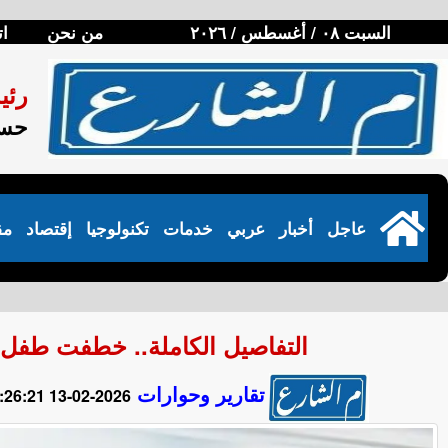
السبت ٠٨ / أغسطس / ٢٠٢٦
من نحن
ات
رئي
حسن
عاجل
أخبار
عربي
خدمات
تكنولوجيا
إقتصاد
مق
التفاصيل الكاملة.. خطفت طفل رضيع من أمه من
تقارير وحوارات
2026-02-13 02:26:21