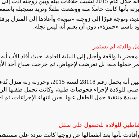
وأضافت التحقيقات أنه بمناقشة مقدم البلاغ، وأفاد بأنه خلال عام 2015 نشبت خلافات بينه وبين زوجته أد
، وتوجه فورًا إلى زوجته «نبوية» وأعادها إلى المنزل برفق
د باسم «حمزة»، دون أن يعلم أنه ليس نجله
.
مل والدته لم يستمر
محضر بالواقعة وأحيل إلى النيابة العامة، حيث أفاد الأب أنه
ستمر حملها منه، بل تعرضت لإجهاض، ثم خرجت صباح أحد الأي
ولفتت التحقيقات إلى أنه بالعودة إلى بلاغ الخطف، تبين أنه يحمل رقم 28118 لسنة 2015، وحررته ربة م
اطبي للولادة لإجراء فحوصات طبية، وكانت تحمل طفلها الر
يدة منتقبة حمل الطفل عنها لحين انتهاء الإجراءات، ثم 
شاطبي للولادة للحصول على طفل
وأفادت بأنها بعد انفصالها عن زوجها كانت تتردد على مستش