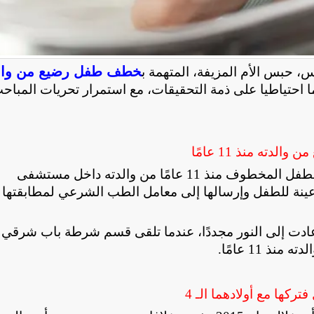
خطف طفل رضيع من وال
 حبس الأم المزيفة، المتهمة ب
ستشفى الشاطبي منذ 11 عاما، لمدة 15 يوما احتياطيا على ذمة التحقيقات، مع استمرار تحريات المبا
ته منذ 11 عامًا
للطفل المخطوف منذ 11 عامًا من والدته داخل مستشفى
 عينة للطفل وإرسالها إلى معامل الطب الشرعي لمطابقتها 
عادت إلى النور مجددًا، عندما تلقى قسم شرطة باب شرقي بل
 11 عامًا
.
كها مع أولادهما الـ 4