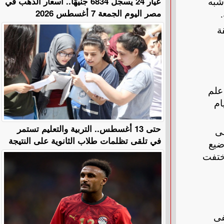
عيار 24 يسجل 6834 جنيهًا.. أسعار الذهب في
ت إلى شبه
مصر اليوم الجمعة 7 أغسطس 2026
.
ة
 علم
ام
حتى 13 أغسطس.. التربية والتعليم تستمر
نزل تُدعى
في تلقى تظلمات طلاب الثانوية على النتيجة
ضيع
اختفت
فى