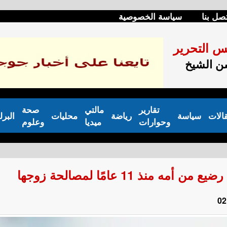
صل بنا
سياسة الخصوصية
س التحرير
 الشيخ
تقارير
مالتي
صحة
الات
سياسة
رياضة
محليات
البرل
وحوارات
ميديا
وعلوم
ذ 11 عامًا لمصالحة زوجها