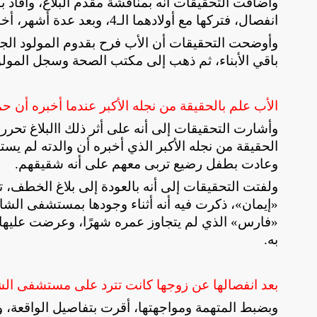
انفصال، فتركها مع أولادهما الـ4، وبعد عدة أشهر، أخبرته بأنها كانت حاملًا منه ووضعت طفلًا وتريد تسجيله باسمه
وأوضحت التحقيقات أن الأب فرح بقدوم المولود الجديد
باقي الأبناء، ثم ذهب إلى مكتب الصحة وسجل المولو
الأب علم بالحقيقة من نجله الأكبر عندما أخبره أن ح
وأشارت التحقيقات إلى أنه على أثر ذلك االبلاغ تحرر 
الحقيقة من نجله الأكبر الذي أخبره أن والدته لم ي
وعادت بطفل رضيع تربى معهم على أنه شقيقهم
.
«إيمان»، ذكرت فيه أنه أثناء وجودها بمستشفى الش
«فارس» الذي لم يتجاوز عمره شهرًا، وعرضت عليها س
به
.
بعد انفصالها عن زوجها كانت تترد على مستشفى ال
وبضبط المتهمة ومواجهتها، أقرت بتفاصيل الواقعة، 