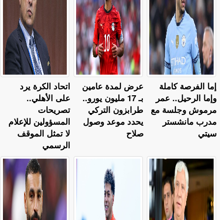
إما الفرصة كاملة
عرض لمدة عامين
اتحاد الكرة يرد
وإما الرحيل.. عمر
بـ 17 مليون يورو..
على الأهلي..
مرموش وجلسة مع
طرابزون التركي
تصريحات
مدرب مانشستر
يحدد موعد وصول
المسؤولين للإعلام
سيتي
صلاح
لا تمثل الموقف
الرسمي