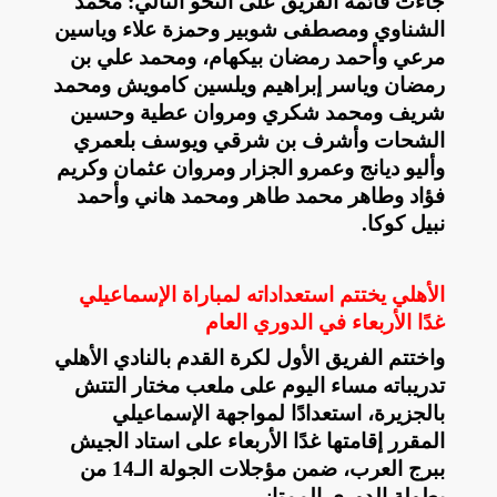
جاءت قائمة الفريق على النحو التالي: محمد
الشناوي ومصطفى شوبير وحمزة علاء وياسين
مرعي وأحمد رمضان بيكهام، ومحمد ‏علي بن
رمضان وياسر إبراهيم ويلسين كامويش ومحمد
شريف ومحمد شكري ومروان عطية وحسين
الشحات وأشرف بن شرقي ‏ويوسف بلعمري
وأليو ديانج وعمرو الجزار ومروان عثمان وكريم
فؤاد وطاهر محمد طاهر ومحمد هاني وأحمد
نبيل كوكا.‏
الأهلي يختتم استعداداته لمباراة الإسماعيلي
غدًا الأربعاء في الدوري العام
واختتم الفريق الأول لكرة القدم بالنادي الأهلي
تدريباته مساء اليوم على ملعب مختار التتش
بالجزيرة، استعدادًا لمواجهة الإسماعيلي
‏المقرر إقامتها غدًا الأربعاء على استاد الجيش
ببرج العرب، ضمن مؤجلات الجولة الـ14 من
بطولة الدوري الممتاز.‏