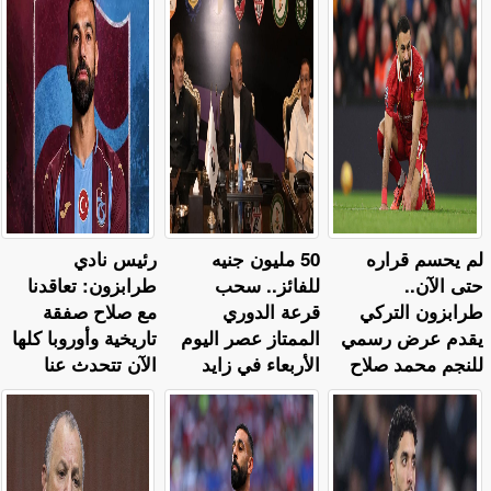
لم يحسم قراره
50 مليون جنيه
رئيس نادي
حتى الآن..
للفائز.. سحب
طرابزون: تعاقدنا
طرابزون التركي
قرعة الدوري
مع صلاح صفقة
يقدم عرض رسمي
الممتاز عصر اليوم
تاريخية وأوروبا كلها
للنجم محمد صلاح
الأربعاء في زايد
الآن تتحدث عنا