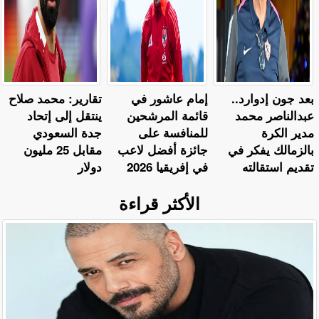
بعد جون إدوارد..
إمام عاشور في
تقارير: محمد صلاح
عبدالناصر محمد
قائمة المرشحين
ينتقل إلى إتحاد
مدير الكرة
للمنافسة على
جدة السعودي
بالزمالك يفكر في
جائزة أفضل لاعب
مقابل 25 مليون
تقديم استقالته
في إفريقيا 2026
دولار
الأكثر قراءة