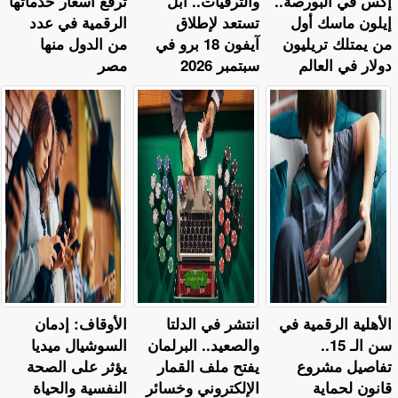
إكس في البورصة..
والترقيات.. أبل
ترفع أسعار خدماتها
إيلون ماسك أول
تستعد لإطلاق
الرقمية في عدد
من يمتلك تريليون
آيفون 18 برو في
من الدول منها
دولار في العالم
سبتمبر 2026
مصر
الأهلية الرقمية في
انتشر في الدلتا
الأوقاف: إدمان
سن الـ 15..
والصعيد.. البرلمان
السوشيال ميديا
تفاصيل مشروع
يفتح ملف القمار
يؤثر على الصحة
قانون لحماية
الإلكتروني وخسائر
النفسية والحياة