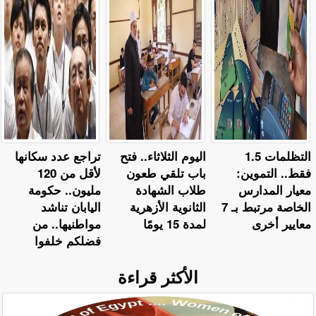
التظلمات 1.5
اليوم الثلاثاء.. فتح
تراجع عدد سكانها
فقط.. التموين:
باب تلقي طعون
لأقل من 120
معيار المدارس
طلاب الشهادة
مليون.. حكومة
الخاصة مرتبط بـ 7
الثانوية الأزهرية
اليابان تناشد
معايير أخرى
لمدة 15 يومًا
مواطنيها.. من
فضلكم خلفوا
الأكثر قراءة