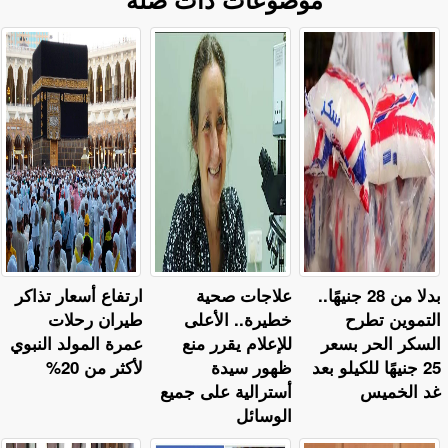
بدلا من 28 جنيهًا..
علاجات صحية
ارتفاع أسعار تذاكر
التموين تطرح
خطيرة.. الأعلى
طيران رحلات
السكر الحر بسعر
للإعلام يقرر منع
عمرة المولد النبوي
25 جنيهًا للكيلو بعد
ظهور سيدة
لأكثر من 20%
غد الخميس
أسترالية على جميع
الوسائل