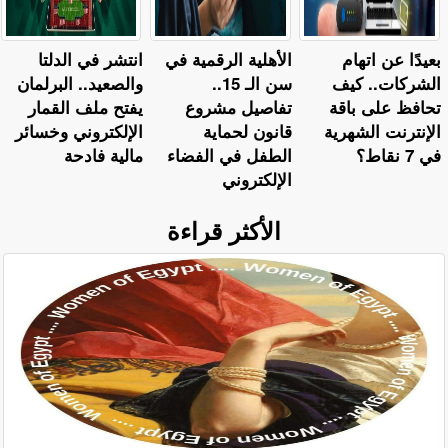
بعيدًا عن اتهام
الأهلية الرقمية في
انتشر في الدلتا
الشركات.. كيف
سن الـ 15..
والصعيد.. البرلمان
تحافظ على باقة
تفاصيل مشروع
يفتح ملف القمار
الإنترنت الشهرية
قانون لحماية
الإلكتروني وخسائر
في 7 نقاط؟
الطفل في الفضاء
مالية فادحة
الإلكتروني
الأكثر قراءة