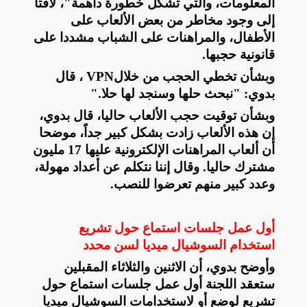
المعلومات، والتي تشكل خطورة داهمة"، لافتا
إلى وجود مخاطر من بعض الألعاب على
الأطفال، والمراهنات على الشباب مشددا على
قانونية حجبها
.
وبشأن تخطي الحجب من خلال
VPN
، قال
بدوي: "نبحث حلها وسنجد لها حلا
".
وبشأن توقيت حجب الألعاب حاليا، قال بدوي،
إن هذه الألعاب زادت بشكل كبير جداً، موضحا
أن ألعاب المراهنات الإلكترونية عليها 17 مليون
مشترك حاليا. وقال إننا نتكلم عن أعداد مهولة،
وعدد كبير منهم تعرضوا للنصب
.
أول عمل جلسات استماع حول تشريع
استخدام السوشيال ميديا لسن محدد
وأوضح بدوي، أن الاثنين والثلاثاء المقبلين
ستعقد اللجنة أول عمل جلسات استماع حول
تشريع لوضع أو لاستخدامات السوشيال ميديا