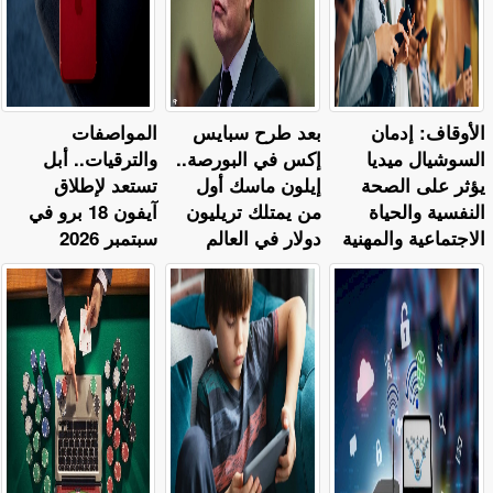
الأوقاف: إدمان
بعد طرح سبايس
المواصفات
السوشيال ميديا
إكس في البورصة..
والترقيات.. أبل
يؤثر على الصحة
إيلون ماسك أول
تستعد لإطلاق
النفسية والحياة
من يمتلك تريليون
آيفون 18 برو في
الاجتماعية والمهنية
دولار في العالم
سبتمبر 2026