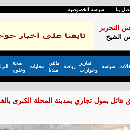
صل بنا
سياسة الخصوصية
س التحرير
 الشيخ
تقارير
مالتي
صحة
الات
سياسة
رياضة
محليات
البرل
وحوارات
ميديا
وعلوم
ق هائل بمول تجاري بمدينة المحلة الكبرى بالغر