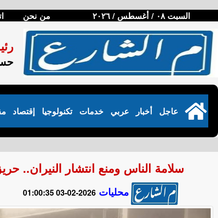
السبت ٠٨ / أغسطس / ٢٠٢٦
من نحن
ات
رئي
حسن
عاجل
أخبار
عربي
خدمات
تكنولوجيا
إقتصاد
مق
سلامة الناس ومنع انتشار النيران.. حري
محليات
2026-02-03 01:00:35