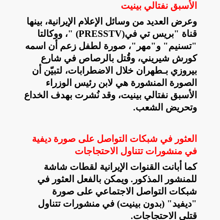
الأسبق نفتالي بينيت
وعرض العديد من وسائل الإعلام الإيرانية، بينها
قناة "بريس تي في
" (PRESSTV)
، ووكالتا
"تسنيم" و"مهر"، صورة لطفل زعم أن اسمه
كورش شيريني، وقُتل بالرصاص في شارع
بيروزي بـطهران خلال الاضطرابات، لتبيّن أن
الصورة المنشورة هي لابن رئيس الوزراء
الأسبق نفتالي بينيت، وقد نُشرت بهدف الخداع
وتحريض الشعب
.
العثور في شبكات التواصل على صورة ديفية
في منشورات تتناول الاحتجاجات
كما أبانت القنوات الإيرانية لقطات شاشة
للمنشور المذكور. ويمكن بالفعل العثور في
شبكات التواصل الاجتماعي على صورة
"ديفيد" (بدون بينيت) في منشورات تتناول
قتلى الاحتجاجات
.