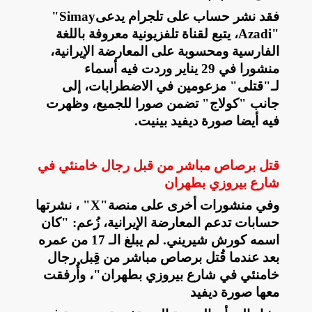
فقد نشر حساب على تلجرام يدعى
"Simay
Azadi"
، يتبع لقناة تلفزيونية معروفة باللغة
الفارسية ومحسوبة على المعارضة الإيرانية،
منشورا في 29 يناير وردت فيه أسماء
لـ"قتلى" مزعومين في الاضطرابات، إلى
جانب "كولاج" تضمن صورا للجميع، وظهرت
فيه أيضا صورة ديفيد بينيت
.
قتل برصاص مباشر من قبل رجال خامنئي في
شارع بيروزي بطهران
وفي منشورات أخرى على منصة
"X"
، نشرتها
حسابات تدعم المعارضة الإيرانية، زُعم: "كان
اسمه كورش شيريني. لم يبلغ الـ 17 من عمره
بعد عندما قُتل برصاص مباشر من قِبل رجال
خامنئي في شارع بيروزي بطهران"، وأُرفقت
معها صورة ديفيد