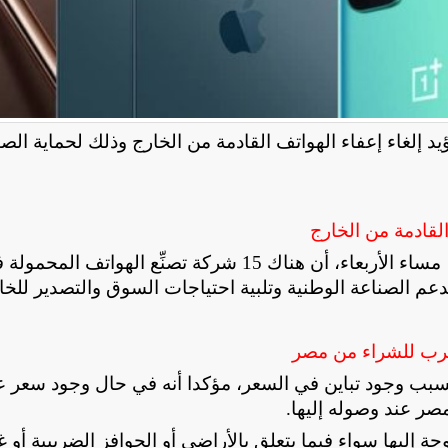
 يؤيد إلغاء إعفاء الهواتف القادمة من الخارج وذلك لحماية الص
لقادمة من الخارج
وأضاف خلال مداخلة هاتفية مع قناة «الحدث اليوم»، مساء الأربعاء، أن هناك 15 شركة تصنِّع الهواتف الم
 الصناعة الوطنية وتلبية احتياجات السوق والتصدير للخا
ترب للشراء من مصر
سبب وجود تباين في السعر، مؤكدا أنه في حال وجود سعر ع
ر عند وصوله إليها
.
إليها سواء فيما يتعلق بالأراضي أو الحوافز الضريبية أو غ