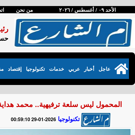
الأحد ٠٩ / أغسطس / ٢٠٢٦
من نحن
ات
رئي
حسن
عاجل
أخبار
عربي
خدمات
تكنولوجيا
إقتصاد
مق
المحمول ليس سلعة ترفيهية.. محمد هداية:
تكنولوجيا
2026-01-29 00:59:10