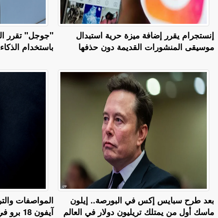
إنستجرام يقرر إضافة ميزة حرية استبدال
"جوجل" تقرر الت
موسيقى المنشورات القديمة دون حذفها
باستخدام الذكا
بعد طرح سبايس إكس في البورصة.. إيلون
المواصفات والتر
ماسك أول من يمتلك تريليون دولار في العالم
آيفون 18 برو في سبتمبر 2026