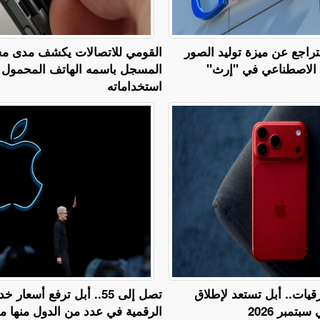
راجع عن ميزة توليد الصور
القومي للاتصالات يكشف مدى مس
ء الاصطناعي في "إرث"
المسجل باسمه الهاتف المحمول
استخداماته
قيات.. أبل تستعد لإطلاق
تصل إلى 55.. أبل ترفع أسعار خ
الرقمية في عدد من الدول منها 