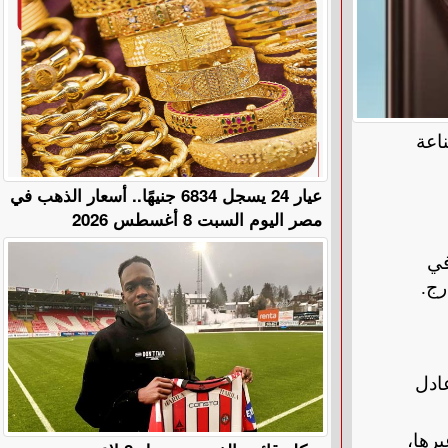
ناعة
عيار 24 يسجل 6834 جنيهًا.. أسعار الذهب في
مصر اليوم السبت 8 أغسطس 2026
حمولة في
رج
.
ادل
يرها،