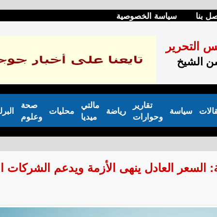
صل بنا
سياسة الخصوصية
س التحرير
 الشيخ
تقارير
مالتي
صحة
الات
سياسة
رياضة
محليات
البرل
وحوارات
ميديا
وعلوم
 السعر العادل ينهى الأزمة ويدعم الشركات ال