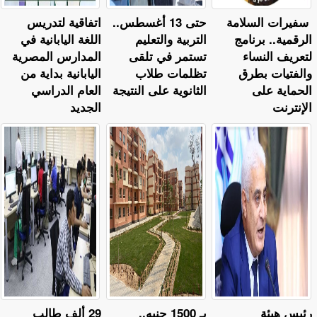
سفيرات السلامة
حتى 13 أغسطس..
اتفاقية لتدريس
الرقمية.. برنامج
التربية والتعليم
اللغة اليابانية في
لتعريف النساء
تستمر في تلقى
المدارس المصرية
والفتيات بطرق
تظلمات طلاب
اليابانية بداية من
الحماية على
الثانوية على النتيجة
العام الدراسي
الإنترنت
الجديد
رئيس هيئة
بـ 1500 جنيه..
29 ألف طالب