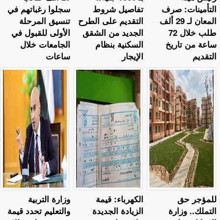
التأمينات: صرف
تفاصيل شروط
سجلوا رغباتهم في
المعان لـ 29 ألف
التقديم على الطرح
تنسيق المرحلة
طلب خلال 72
الجديد من الشقق
الأولى للقبول في
ساعة من تاريخ
السكنية بنظام
الجامعات خلال
التقديم
الإيجار
ساعات
للمؤجر حق
الكهرباء: قيمة
وزارة التربية
التملك.. وزارة
الزيادة الجديدة
والتعليم تحدد قيمة