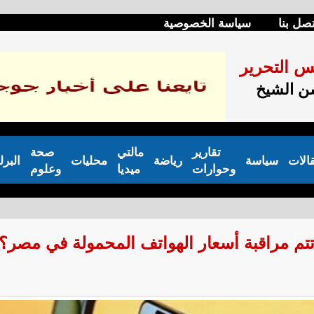
تصل بنا
سياسة الخصوصية
س التحرير
 الشيخ
تقارير
مالتي
صحة
الات
سياسة
رياضة
محليات
البرل
وحوارات
ميديا
وعلوم