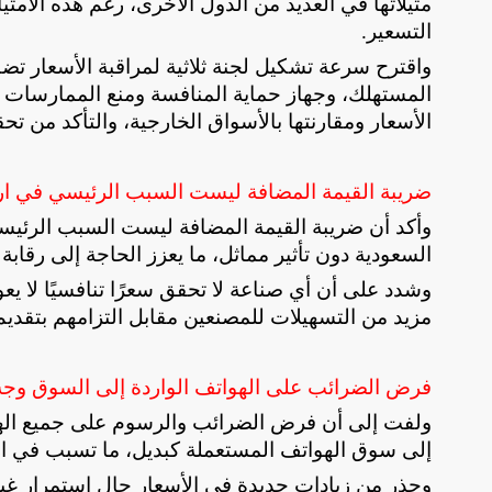
مثيلاتها في العديد من الدول الأخرى، رغم هذه الام
التسعير
.
واقترح سرعة تشكيل لجنة ثلاثية لمراقبة الأسعار تضم
المستهلك، وجهاز حماية المنافسة ومنع الممارسات ا
الأسعار ومقارنتها بالأسواق الخارجية، والتأكد من ت
ضريبة القيمة المضافة ليست السبب الرئيسي في ارت
وأكد أن ضريبة القيمة المضافة ليست السبب الرئيسي
السعودية دون تأثير مماثل، ما يعزز الحاجة إلى رقاب
وشدد على أن أي صناعة لا تحقق سعرًا تنافسيًا لا يع
مزيد من التسهيلات للمصنعين مقابل التزامهم بتقدي
فرض الضرائب على الهواتف الواردة إلى السوق وج
ولفت إلى أن فرض الضرائب والرسوم على جميع الهو
إلى سوق الهواتف المستعملة كبديل، ما تسبب في ارتف
وحذر من زيادات جديدة في الأسعار حال استمرار غيا