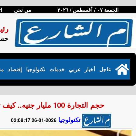
الجمعة ٠٧ / أغسطس / ٢٠٢٦
من نحن
ا
رئي
حسن
عاجل
أخبار
عربي
خدمات
تكنولوجيا
إقتصاد
مق
حجم التجارة 100 مليار جنيه.. كيف تتم مراقبة أسعار الهواتف المحمولة في مصر؟
تكنولوجيا
2026-01-26 02:08:17