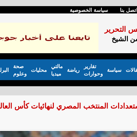
تصل بنا
سياسة الخصوصية
س التحرير
 الشيخ
تقارير
مالتي
صحة
الات
سياسة
رياضة
محليات
البرل
وحوارات
ميديا
وعلوم
تعدادات المنتخب المصري لنهائيات كأس العال