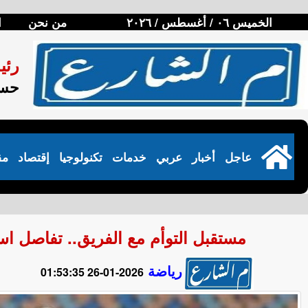
الخميس ٠٦ / أغسطس / ٢٠٢٦
من نحن
ا
رئي
حسن
عاجل
أخبار
عربي
خدمات
تكنولوجيا
إقتصاد
مق
مستقبل التوأم مع الفريق.. تفاصل اس
رياضة
2026-01-26 01:53:35