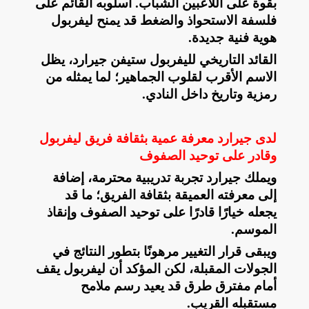
بقوة على اللاعبين الشباب. أسلوبه القائم على
فلسفة الاستحواذ والضغط قد يمنح ليفربول
هوية فنية جديدة
.
القائد التاريخي لليفربول ستيفن جيرارد، يظل
الاسم الأقرب لقلوب الجماهير؛ لما يمثله من
رمزية وتاريخ داخل النادي
.
لدى جيرارد معرفة عمية بثقافة فريق ليفربول
وقادر على توحيد الصفوف
ويملك جيرارد تجربة تدريبية محترمة، إضافة
إلى معرفته العميقة بثقافة الفريق؛ ما قد
يجعله خيارًا قادرًا على توحيد الصفوف وإنقاذ
الموسم
.
ويبقى قرار التغيير مرهونًا بتطور النتائج في
الجولات المقبلة، لكن المؤكد أن ليفربول يقف
أمام مفترق طرق قد يعيد رسم ملامح
مستقبله القريب
.