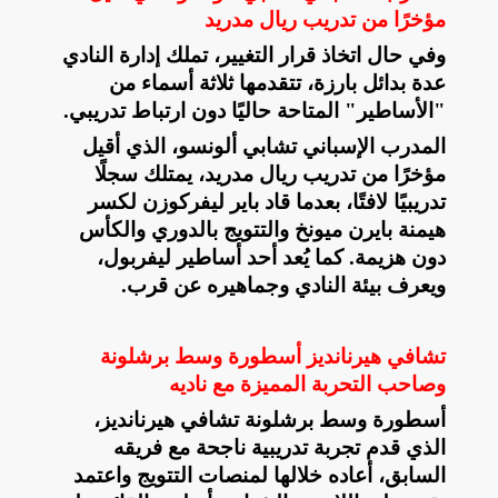
مؤخرًا من تدريب ريال مدريد
وفي حال اتخاذ قرار التغيير، تملك إدارة النادي
عدة بدائل بارزة، تتقدمها ثلاثة أسماء من
"الأساطير" المتاحة حاليًا دون ارتباط تدريبي
.
المدرب الإسباني تشابي ألونسو، الذي أقيل
مؤخرًا من تدريب ريال مدريد، يمتلك سجلًا
تدريبيًا لافتًا، بعدما قاد باير ليفركوزن لكسر
هيمنة بايرن ميونخ والتتويج بالدوري والكأس
دون هزيمة. كما يُعد أحد أساطير ليفربول،
ويعرف بيئة النادي وجماهيره عن قرب
.
تشافي هيرنانديز أسطورة وسط برشلونة
وصاحب التحربة المميزة مع ناديه
أسطورة وسط برشلونة تشافي هيرنانديز،
الذي قدم تجربة تدريبية ناجحة مع فريقه
السابق، أعاده خلالها لمنصات التتويج واعتمد