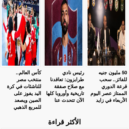
50 مليون جنيه
رئيس نادي
كأس العالم..
للفائز.. سحب
طرابزون: تعاقدنا
منتخب مصر
قرعة الدوري
مع صلاح صفقة
للناشئات في كرة
الممتاز عصر اليوم
تاريخية وأوروبا كلها
اليد يفوز على
الأربعاء في زايد
الآن تتحدث عنا
الصين ويصعد
للمربع الذهبي
الأكثر قراءة