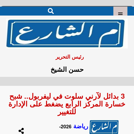
رئيس التحرير
حسن الشيخ
3 بدائل لآرني سلوت في ليفربول.. شبح
خسارة المركز الرابع يضغط على الإدارة
للتغيير
رياضة
2026-