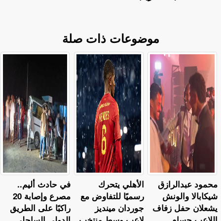
موضوعات ذات صلة
محمود عبدالرازق
الأهلي يتحرك
في حادث أليم..
شيكابالا والونش
رسميًا للتفاوض مع
مصرع وإصابة 20
يشعلان حفل زفاف
جوردان مينديز
راكبًا على الطريق
اللاعب حسام
لاعب وسط منتخب
الدولي الساحلي