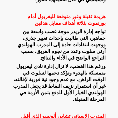
هزيمة ثقيلة وغير متوقعة لليفربول أمام
بورنموث بثلاثة أهداف مقابل هدفين
تواجه إدارة الريدز موجة غضب واسعة بين
جماهير، التي طالبت بإحداث تغيير جذري،
ووجهت انتقادات حادة إلى المدرب الهولندي
أرني سلوت وعدد من نجوم الفريق، بسبب
التراجع الواضح في الأداء والنتائج
.
ورغم هذا الغضب، لا تزال إدارة نادي ليفربول
متمسكة بالهدوء وتؤكد دعمها لسلوت في
الوقت الراهن، مع عدم وجود نية فورية لإقالته،
غير أن استمرار نزيف النقاط قد يجعل المدرب
الهولندي الخيار الأول للدفع بثمن الأزمة في
المرحلة المقبلة
.
المدرب الاسباني تشابي ألونسو الذي أقيل