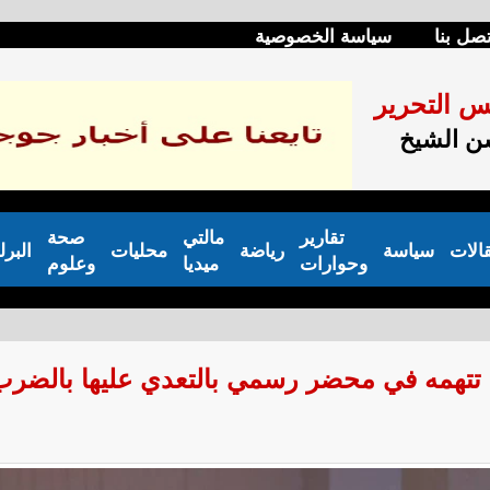
تصل بنا
سياسة الخصوصية
س التحرير
 الشيخ
تقارير
مالتي
صحة
الات
سياسة
رياضة
محليات
البرل
وحوارات
ميديا
وعلوم
تتهمه في محضر رسمي بالتعدي عليها بالضرب