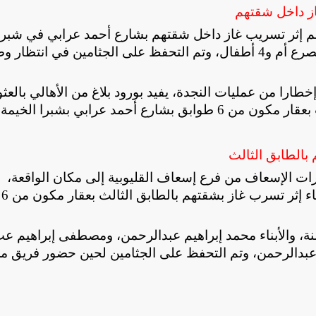
 واحدة مصرعهم إثر تسريب غاز داخل شقتهم بشارع أحمد عرابي في شبرا
الخيمة بمحافظة القليوبية؛ حيث أسفر الحادث عن مصرع أم و4 أطفال، وتم التحفظ على الجثامين في انت
إخطارا من عمليات النجدة، يفيد بورود بلاغ من الأهالي بالعثو
.
ارات الإسعاف من فرع إسعاف القليوبية إلى مكان الواقعة،
وبالمعاينة والفحص تبين العثور على جثامين أم و4 أبناء إثر تسرب غاز بشقتهم بالطابق الثالث بعقار مكون من 6
 أن ضحايا الحادث هم: الأم شيماء صادق، 31 سنة، والأبناء محمد إبراهيم عبدالرحمن، ومصطفى إبراهيم 
عبدالرحمن، وتم التحفظ على الجثامين لحين حضور فريق م