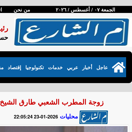
الجمعة ٠٧ / أغسطس / ٢٠٢٦
من نحن
ا
رئي
حسن
عاجل
أخبار
عربي
خدمات
تكنولوجيا
إقتصاد
مق
زوجة المطرب الشعبي طارق الشيخ 
محليات
2026-01-23 22:05:24