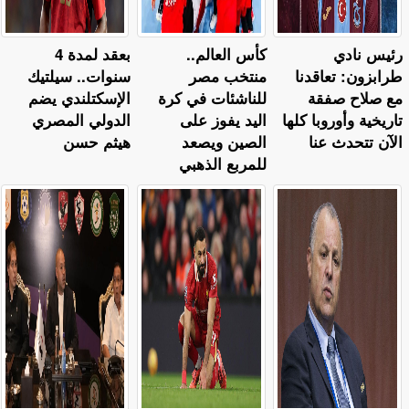
رئيس نادي
كأس العالم..
بعقد لمدة 4
طرابزون: تعاقدنا
منتخب مصر
سنوات.. سيلتيك
مع صلاح صفقة
للناشئات في كرة
الإسكتلندي يضم
تاريخية وأوروبا كلها
اليد يفوز على
الدولي المصري
الآن تتحدث عنا
الصين ويصعد
هيثم حسن
للمربع الذهبي