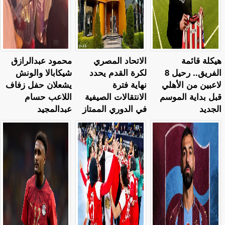
هيكلة قائمة
الاتحاد المصري
محمود عبدالرازق
الفريق.. رحيل 8
لكرة القدم يحدد
شيكابالا والونش
لاعبين من الأهلي
نهاية فترة
يشعلان حفل زفاف
قبل بداية الموسم
الانتقالات الصيفية
اللاعب حسام
الجديد
في الدوري الممتاز
عبدالمجيد