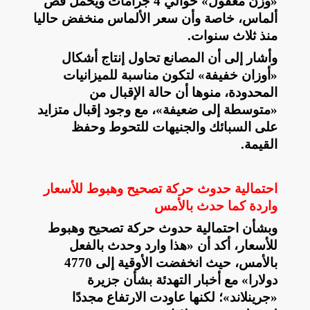
«وزن معقول» حوالي 4 جرامات ويحمل فص
ألماس، خاصة وأن سعر الألماس منخفض حاليا
منذ ثلاث سنوات
.
وأشار إلى أن المصانع تحاول إنتاج أشكال
«أوزان خفيفة» لتكون مناسبة للميزانيات
المحدودة، منوها أن حالة الإقبال من
«متوسطة إلى ضعيفة»، مع وجود إقبال متزايد
على السبائك والجنيهات للتحوط وحفظ
القيمة
.
احتمالية حدوث حركة تصحيح وهبوط للأسعار
واردة كما حدث بالأمس
وبشأن احتمالية حدوث حركة تصحيح وهبوط
للأسعار، أكد أن «هذا وارد وحدث بالفعل
بالأمس، حيث انخفضت الأوقية إلى 4770
دولارا» مع أخبار التهدئة بشأن جزيرة
«جرينلاند»؛ لكنها عاودت الارتفاع مجددًا