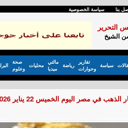
صل بنا
سياسة الخصوصية
س التحرير
 الشيخ
تقارير
مالتي
صحة
الات
سياسة
رياضة
محليات
البرل
وحوارات
ميديا
وعلوم
هب في مصر اليوم الخميس 22 يناير 2026