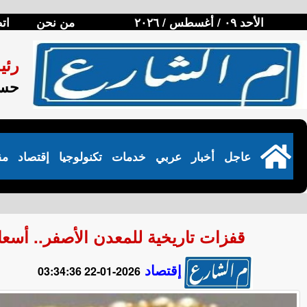
الأحد ٠٩ / أغسطس / ٢٠٢٦
من نحن
ات
رئي
حسن
عاجل
أخبار
عربي
خدمات
تكنولوجيا
إقتصاد
مق
قفزات تاريخية للمعدن الأصفر.. أسعار الذ
إقتصاد
2026-01-22 03:34:36