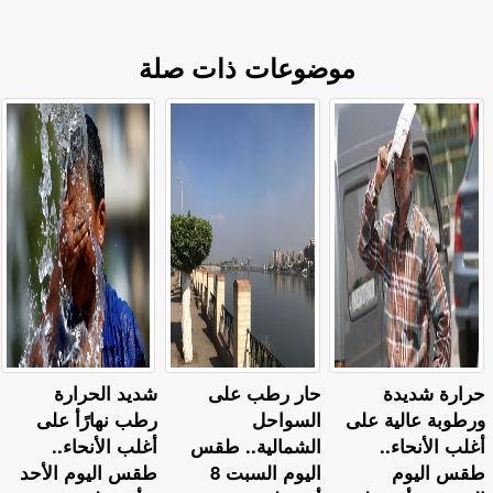
موضوعات ذات صلة
حرارة شديدة
حار رطب على
​شديد الحرارة
ورطوبة عالية على
السواحل
رطب نهارًأ على
أغلب الأنحاء..
الشمالية.. طقس
أغلب الأنحاء..
طقس اليوم
اليوم السبت 8
طقس اليوم الأحد