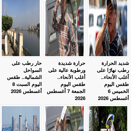
​شديد الحرارة
حرارة شديدة
حار رطب على
رطب نهارًا على
ورطوبة عالية على
السواحل
أغلب الأنحاء..
أغلب الأنحاء..
الشمالية.. طقس
طقس اليوم
طقس اليوم
اليوم السبت 8
الخميس 6
الجمعة 7 أغسطس
أغسطس 2026
أغسطس 2026
2026