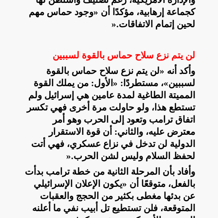
كجماعة إرهابية، مؤكدًا أن «وجود حماس مهم
لحين إتمام الاتفاقات
».
لن يتم نزع سلاح حماس بالقوة لسببين
وأكد أنه «لن يتم نزع سلاح حماس بالقوة
لسببين»، مستطردًا: «الأول: من يملك القوة
المميتة الطاغية لمدة عامين هي إسرائيل ولم
تستطع هذا، ولو حاولت مرة أخرى فهي تكسر
اتفاق ترامب وتعود إلى الحرب وهو أمر
معترض عليه، والثاني: أن قوة الاستقرار
الدولية لن تدخل في نزاع عسكري، فهي أتت
لحفظ السلام وليس لشن الحرب
».
وأفاد بأن المرحلة الثانية من خطة ترامب بدأت
بالفعل، متوقعًا أن «يكون الإعلان الإسرائيلي
عن بدئها مغطى بكثير من الحجج والعقبات
المتوقعة، فلن تستطيع تل أبيب نفي ما أعلنه