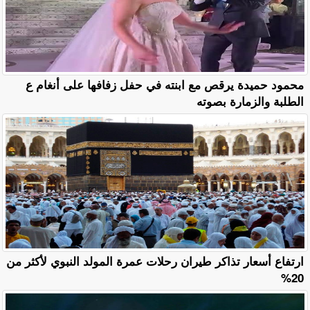
محمود حميدة يرقص مع ابنته في حفل زفافها على أنغام ع
الطلبة والزمارة بصوته
ارتفاع أسعار تذاكر طيران رحلات عمرة المولد النبوي لأكثر من
20%