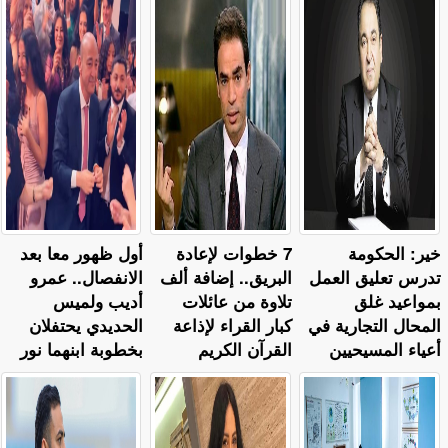
خير: الحكومة
7 خطوات لإعادة
أول ظهور معا بعد
تدرس تعليق العمل
البريق.. إضافة ألف
الانفصال.. عمرو
بمواعيد غلق
تلاوة من عائلات
أديب ولميس
المحال التجارية في
كبار القراء لإذاعة
الحديدي يحتفلان
أعياء المسيحيين
القرآن الكريم
بخطوبة ابنهما نور