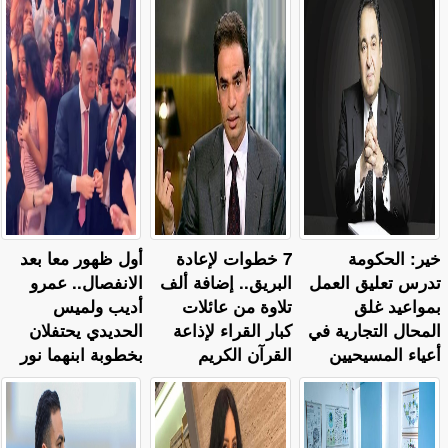
خير: الحكومة
7 خطوات لإعادة
أول ظهور معا بعد
تدرس تعليق العمل
البريق.. إضافة ألف
الانفصال.. عمرو
بمواعيد غلق
تلاوة من عائلات
أديب ولميس
المحال التجارية في
كبار القراء لإذاعة
الحديدي يحتفلان
أعياء المسيحيين
القرآن الكريم
بخطوبة ابنهما نور