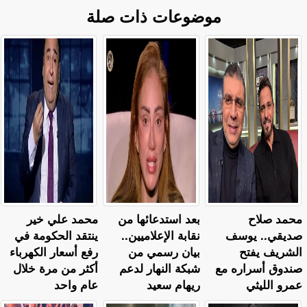
موضوعات ذات صلة
محمد صلاح
بعد استدعائها من
محمد علي خير
صديقي.. يوسف
نقابة الإعلاميين..
ينتقد الحكومة في
الشريف يفتح
بيان رسمي من
رفع أسعار الكهرباء
صندوق أسراره مع
شبكة النهار لدعم
أكثر من مرة خلال
عمرو الليثي
ريهام سعيد
عام واحد