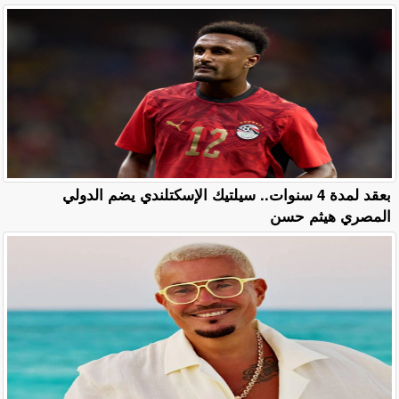
بعقد لمدة 4 سنوات.. سيلتيك الإسكتلندي يضم الدولي
المصري هيثم حسن