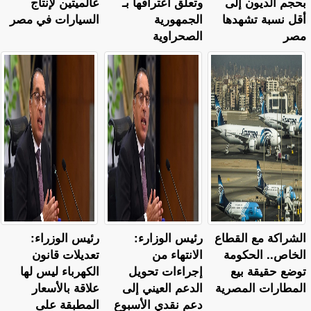
بحجم الديون إلى
وتعلق اعترافها بـ
عالميتين لإنتاج
أقل نسبة تشهدها
الجمهورية
السيارات في مصر
مصر
الصحراوية
الشراكة مع القطاع
رئيس الوزارء:
رئيس الوزراء:
الخاص.. الحكومة
الانتهاء من
تعديلات قانون
توضع حقيقة بيع
إجراءات تحويل
الكهرباء ليس لها
المطارات المصرية
الدعم العيني إلى
علاقة بالأسعار
دعم نقدي الأسبوع
المطبقة على