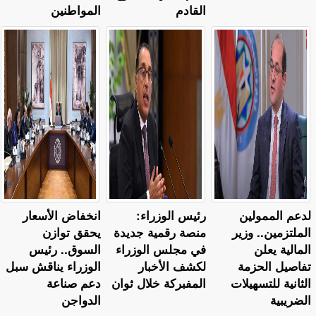
القادم
المواطنين
لدعم الممولين
رئيس الوزراء:
انخفاض الأسعار
الملتزمين.. وزير
منصة رقمية جديدة
يحقق توازن
المالية يعلن
في مجلس الوزراء
السوق.. رئيس
تفاصيل الحزمة
لكشف الأخبار
الوزراء يناقش سبل
الثانية للتسهيلات
المفبركة خلال ثوان
دعم صناعة
الضريبية
الدواجن